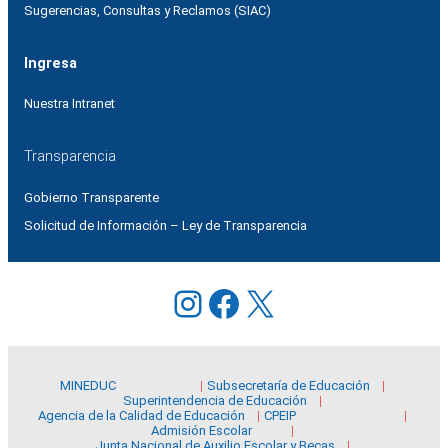
Sugerencias, Consultas y Reclamos (SIAC)
Ingresa
Nuestra Intranet
Transparencia
Gobierno Transparente
Solicitud de Información – Ley de Transparencia
Instagram
Facebook
X
MINEDUC
Subsecretaría de Educación
Superintendencia de Educación
Agencia de la Calidad de Educación
CPEIP
Admisión Escolar
Junta Nacional de Auxilio Escolar y Becas