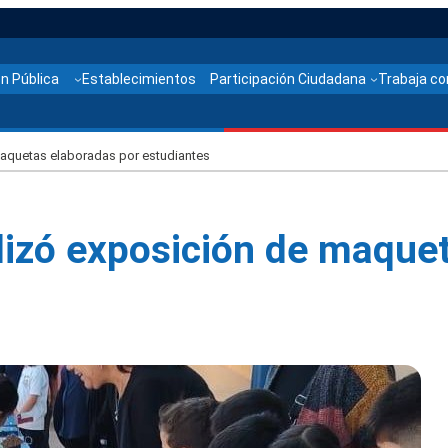
n Pública
Establecimientos
Participación Ciudadana
Trabaja co
maquetas elaboradas por estudiantes
lizó exposición de maque