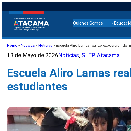
Quienes Somos
Educació
Home
»
Noticias
»
Noticias
»
Escuela Aliro Lamas realizó exposición de 
13 de Mayo de 2026
Noticias
, 
SLEP Atacama
Escuela Aliro Lamas rea
estudiantes