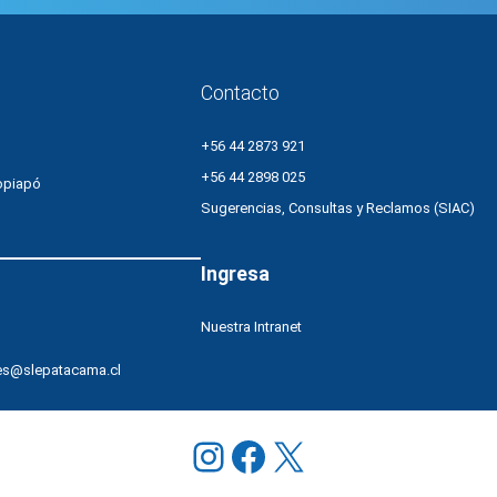
Contacto
+56 44 2873 921
+56 44 2898 025
opiapó
Sugerencias, Consultas y Reclamos (SIAC)
Ingresa
Nuestra Intranet
es@slepatacama.cl
Instagram
Facebook
X