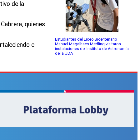
tivo de la
a Cabrera, quienes
Estudiantes del Liceo Bicentenario
taleciendo el
Manuel Magalhaes Medling visitaron
instalaciones del Instituto de Astronomía
de la UDA