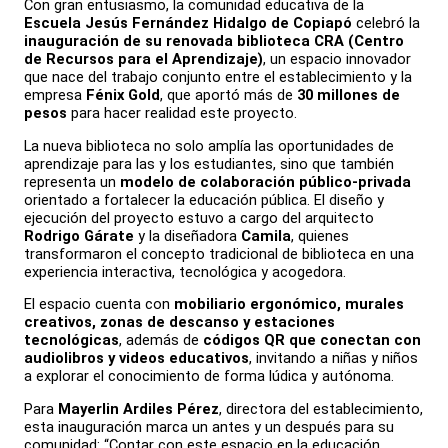
Con gran entusiasmo, la comunidad educativa de la
Escuela Jesús Fernández Hidalgo de Copiapó
celebró la
inauguración de su renovada biblioteca CRA (Centro
de Recursos para el Aprendizaje)
, un espacio innovador
que nace del trabajo conjunto entre el establecimiento y la
empresa
Fénix Gold
, que aportó más de
30 millones de
pesos
para hacer realidad este proyecto.
La nueva biblioteca no solo amplía las oportunidades de
aprendizaje para las y los estudiantes, sino que también
representa un
modelo de colaboración público-privada
orientado a fortalecer la educación pública. El diseño y
ejecución del proyecto estuvo a cargo del arquitecto
Rodrigo Gárate
y la diseñadora
Camila
, quienes
transformaron el concepto tradicional de biblioteca en una
experiencia interactiva, tecnológica y acogedora.
El espacio cuenta con
mobiliario ergonómico, murales
creativos, zonas de descanso y estaciones
tecnológicas
, además de
códigos QR que conectan con
audiolibros y videos educativos
, invitando a niñas y niños
a explorar el conocimiento de forma lúdica y autónoma.
Para
Mayerlin Ardiles Pérez
, directora del establecimiento,
esta inauguración marca un antes y un después para su
comunidad: “Contar con este espacio en la educación