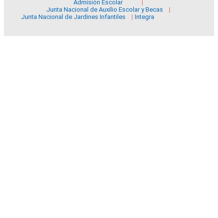
Admisión Escolar
Junta Nacional de Auxilio Escolar y Becas
Junta Nacional de Jardines Infantiles
Integra