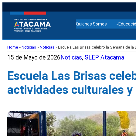
Quienes Somos
Educació
Home
»
Noticias
»
Noticias
»
Escuela Las Brisas celebró la Semana de la E
15 de Mayo de 2026
Noticias
, 
SLEP Atacama
Escuela Las Brisas cele
actividades culturales y