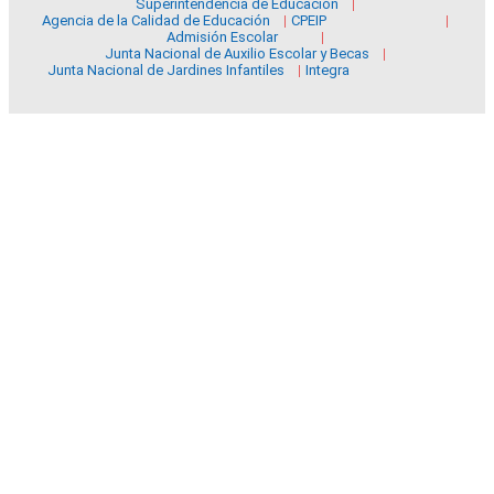
Superintendencia de Educación
Agencia de la Calidad de Educación
CPEIP
Admisión Escolar
Junta Nacional de Auxilio Escolar y Becas
Junta Nacional de Jardines Infantiles
Integra