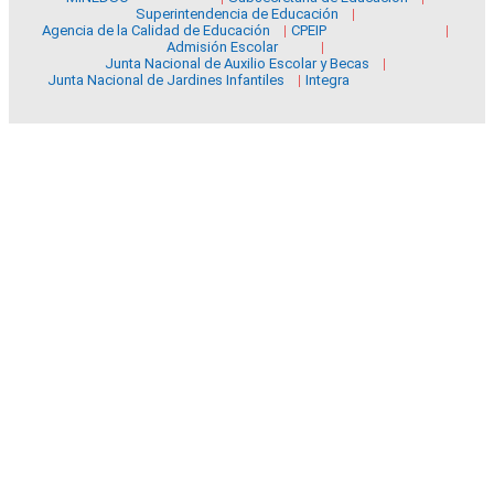
Superintendencia de Educación
Agencia de la Calidad de Educación
CPEIP
Admisión Escolar
Junta Nacional de Auxilio Escolar y Becas
Junta Nacional de Jardines Infantiles
Integra