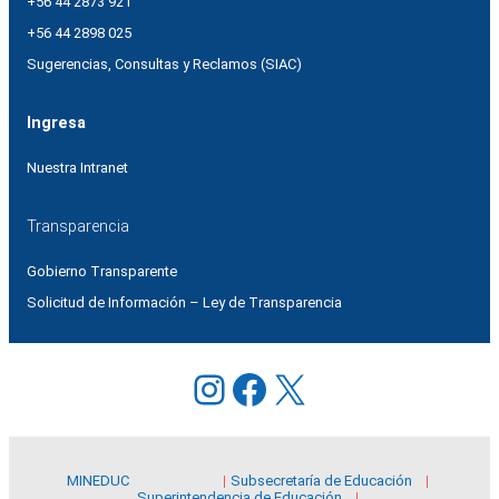
+56 44 2873 921
+56 44 2898 025
Sugerencias, Consultas y Reclamos (SIAC)
Ingresa
Nuestra Intranet
Transparencia
Gobierno Transparente
Solicitud de Información – Ley de Transparencia
Instagram
Facebook
X
MINEDUC
Subsecretaría de Educación
Superintendencia de Educación