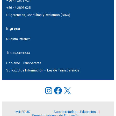
+56 44 2873 921
+56 44 2898 025
Sugerencias, Consultas y Reclamos (SIAC)
Ingresa
Nuestra Intranet
Transparencia
Gobierno Transparente
Solicitud de Información – Ley de Transparencia
Instagram
Facebook
X
MINEDUC
Subsecretaría de Educación
Superintendencia de Educación