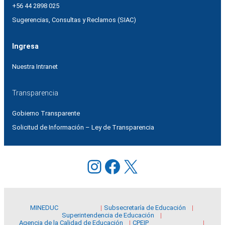
+56 44 2898 025
Sugerencias, Consultas y Reclamos (SIAC)
Ingresa
Nuestra Intranet
Transparencia
Gobierno Transparente
Solicitud de Información – Ley de Transparencia
Instagram
Facebook
X
MINEDUC
Subsecretaría de Educación
Superintendencia de Educación
Agencia de la Calidad de Educación
CPEIP