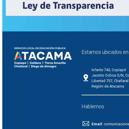
Estamos ubicados en
Infante 740, Copiapó
Jacinto Ochoa S/N, C
Libertad 757, Chañaral
Región de Atacama
Hablemos
Email:
comunicacion