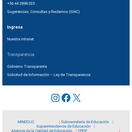
+56 44 2898 025
Sugerencias, Consultas y Reclamos (SIAC)
Ingresa
Nuestra Intranet
Transparencia
Gobierno Transparente
Solicitud de Información – Ley de Transparencia
Instagram
Facebook
X
MINEDUC
Subsecretaría de Educación
Superintendencia de Educación
Agencia de la Calidad de Educación
CPEIP