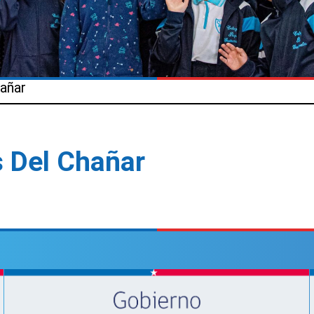
hañar
as Del Chañar