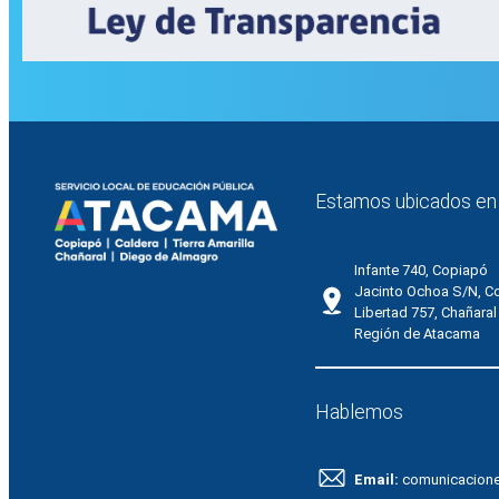
Estamos ubicados en
Infante 740, Copiapó
Jacinto Ochoa S/N, C
Libertad 757, Chañaral
Región de Atacama
Hablemos
Email:
comunicacion