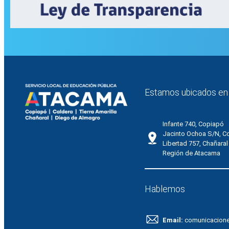
Estamos ubicados en
Infante 740, Copiapó
Jacinto Ochoa S/N, C
Libertad 757, Chañaral
Región de Atacama
Hablemos
Email:
comunicacion