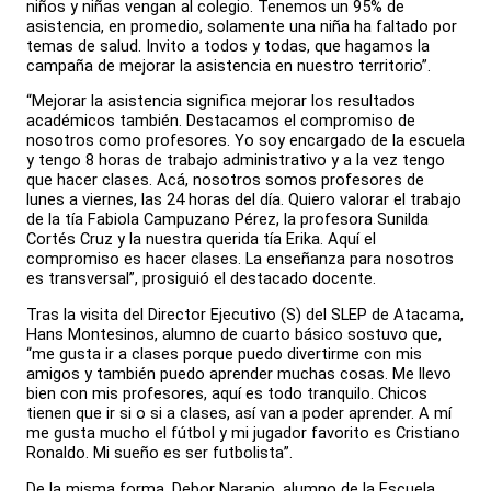
niños y niñas vengan al colegio. Tenemos un 95% de
asistencia, en promedio, solamente una niña ha faltado por
temas de salud. Invito a todos y todas, que hagamos la
campaña de mejorar la asistencia en nuestro territorio”.
“Mejorar la asistencia significa mejorar los resultados
académicos también. Destacamos el compromiso de
nosotros como profesores. Yo soy encargado de la escuela
y tengo 8 horas de trabajo administrativo y a la vez tengo
que hacer clases. Acá, nosotros somos profesores de
lunes a viernes, las 24 horas del día. Quiero valorar el trabajo
de la tía Fabiola Campuzano Pérez, la profesora Sunilda
Cortés Cruz y la nuestra querida tía Erika. Aquí el
compromiso es hacer clases. La enseñanza para nosotros
es transversal”, prosiguió el destacado docente.
Tras la visita del Director Ejecutivo (S) del SLEP de Atacama,
Hans Montesinos, alumno de cuarto básico sostuvo que,
“me gusta ir a clases porque puedo divertirme con mis
amigos y también puedo aprender muchas cosas. Me llevo
bien con mis profesores, aquí es todo tranquilo. Chicos
tienen que ir si o si a clases, así van a poder aprender. A mí
me gusta mucho el fútbol y mi jugador favorito es Cristiano
Ronaldo. Mi sueño es ser futbolista”.
De la misma forma, Debor Naranjo, alumno de la Escuela