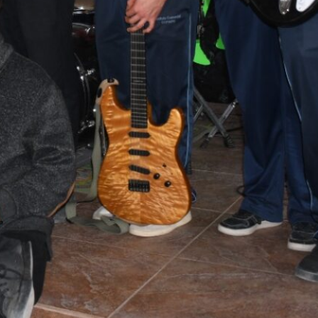
Microcentro Rural Copayapu y Oasis de
Luz fortaleció el trabajo colaborativo
docente
Directora del Liceo Bicentenario de
Música representará a Atacama en la
etapa final del Premio LED 2026