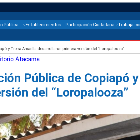
n Pública
Establecimientos
Participación Ciudadana
Trabaja co
pó y Tierra Amarilla desarrollaron primera versión del “Loropalooza”
itorio Atacama
ción Pública de Copiapó y 
ersión del “Loropalooza”