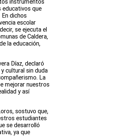
stos instrumentos
s educativos que
. En dichos
vencia escolar
ecir, se ejecuta el
comunas de Caldera,
de la educación,
vera Díaz, declaró
y cultural sin duda
l compañerismo. La
 de mejorar nuestros
alidad y así
Loros, sostuvo que,
estros estudiantes
ue se desarrolló
tiva, ya que