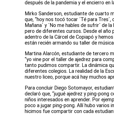
después de la pandemia y el encierro en la
Mirko Sanderson, estudiante de cuarto me
que, “hoy nos tocó tocar ´Té para Tres´,
Mañana´ y ´No me hables de sufrir´ de la
pero de diferentes cursos. Desde el año
adentro de la Cárcel de Copiapó y hemos 
están recién armando su taller de música y
Martina Alarcón, estudiante de tercero me
“yo vine por el taller de ajedrez para co
tanto pudimos compartir. La dinámica q
diferentes colegios. La realidad de la Es
nuestro liceo, porque acá hay muchos apr
Para concluir Diego Sotomayor, estudiant
declaró que, “jugué ajedrez y ping-pong co
niños interesados en aprender. Por ejem
poco a jugar ping-pong. Allí hubo varios 
hicimos fue compartir con cada estudian