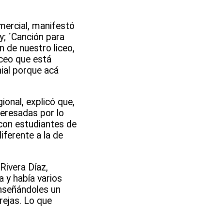
mercial, manifestó
y; ´Canción para
 de nuestro liceo,
iceo que está
ial porque acá
ional, explicó que,
teresadas por lo
con estudiantes de
iferente a la de
Rivera Díaz,
a y había varios
enseñándoles un
rejas. Lo que