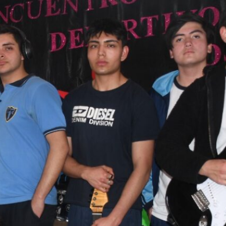
Comunidad educativa fortalece
herramientas para la protección de niñas
y niños
Jardín Infantil Pueblito de San Fernando
fortaleció conocimientos sobre
derechos de la niñez