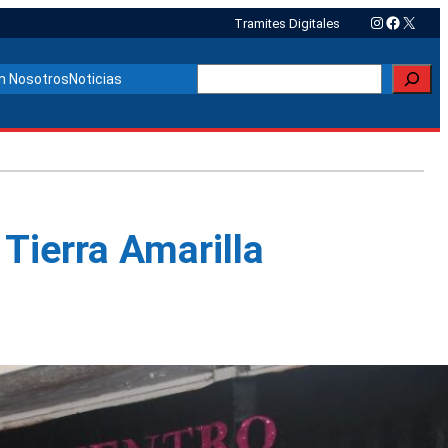
Instagram
Faceboo
X
Tramites Digitales
Buscar
n Nosotros
Noticias
Tierra Amarilla
Otras noticias relacionadas