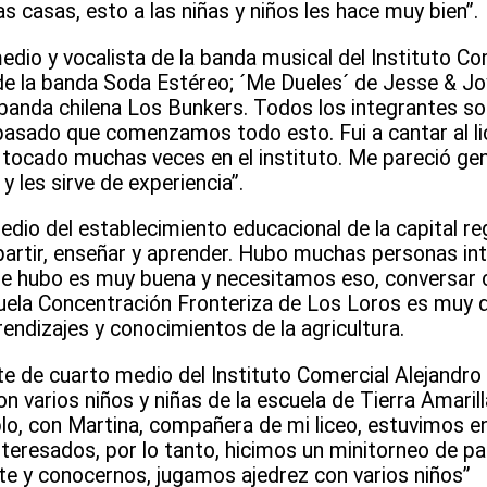
s casas, esto a las niñas y niños les hace muy bien”.
dio y vocalista de la banda musical del Instituto Co
 de la banda Soda Estéreo; ´Me Dueles´ de Jesse & Jo
 banda chilena Los Bunkers. Todos los integrantes son
 pasado que comenzamos todo esto. Fui a cantar al l
tocado muchas veces en el instituto. Me pareció gen
 les sirve de experiencia”.
dio del establecimiento educacional de la capital reg
mpartir, enseñar y aprender. Hubo muchas personas in
ue hubo es muy buena y necesitamos eso, conversar 
cuela Concentración Fronteriza de Los Loros es muy d
endizajes y conocimientos de la agricultura.
e de cuarto medio del Instituto Comercial Alejandro 
n varios niños y niñas de la escuela de Tierra Amarill
plo, con Martina, compañera de mi liceo, estuvimos 
interesados, por lo tanto, hicimos un minitorneo de pa
te y conocernos, jugamos ajedrez con varios niños”