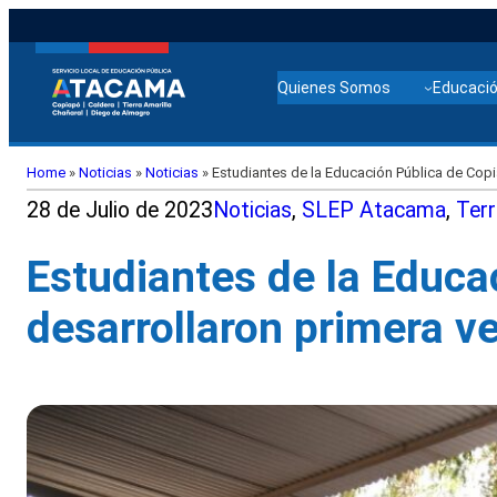
Quienes Somos
Educació
Home
»
Noticias
»
Noticias
»
Estudiantes de la Educación Pública de Copia
28 de Julio de 2023
Noticias
, 
SLEP Atacama
, 
Terr
Estudiantes de la Educa
desarrollaron primera v