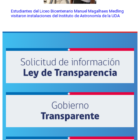
Estudiantes del Liceo Bicentenario Manuel Magalhaes Medling
visitaron instalaciones del Instituto de Astronomía de la UDA