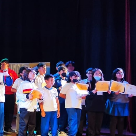
Escuela Pedro León Gallo celebró 70
años de historia, identidad y
compromiso con la educación pública
Escuela Abraham Sepúlveda Pizarro
realizó primera Expo Liceos para orientar
trayectorias educativas