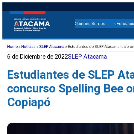
Quienes Somos
Educació
Home
»
Noticias
»
SLEP Atacama
»
Estudiantes de SLEP Atacama lucieron
6 de Diciembre de 2022
SLEP Atacama
Estudiantes de SLEP Ata
concurso Spelling Bee o
Copiapó