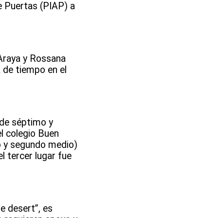
e Puertas (PIAP) a
 Araya y Rossana
 de tiempo en el
 de séptimo y
el colegio Buen
ro y segundo medio)
l tercer lugar fue
e desert”, es