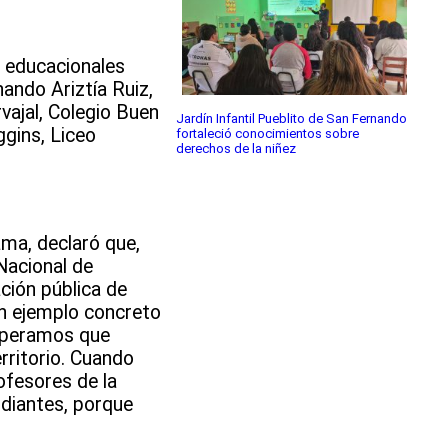
s educacionales
ando Ariztía Ruiz,
vajal, Colegio Buen
Jardín Infantil Pueblito de San Fernando
gins, Liceo
fortaleció conocimientos sobre
derechos de la niñez
ama, declaró que,
Nacional de
ción pública de
un ejemplo concreto
esperamos que
rritorio. Cuando
ofesores de la
diantes, porque