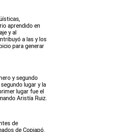
üísticas,
rio aprendido en
je y al
ribuyó a las y los
picio para generar
imero y segundo
 segundo lugar y la
rimer lugar fue el
rnando Aristía Ruiz.
entes de
nados de Copiapó.