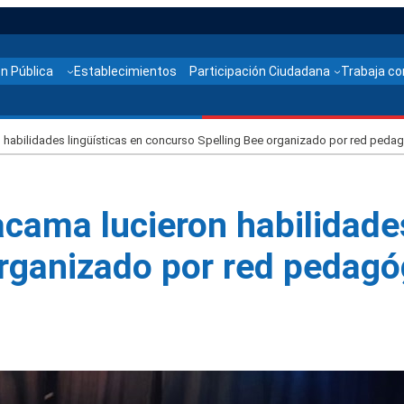
n Pública
Establecimientos
Participación Ciudadana
Trabaja co
 habilidades lingüísticas en concurso Spelling Bee organizado por red peda
cama lucieron habilidades
rganizado por red pedagóg