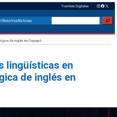
Instagram
Faceboo
X
Tramites Digitales
Buscar
n Nosotros
Noticias
gógica de inglés en Copiapó
 lingüísticas en
ica de inglés en
Otras noticias relacionadas