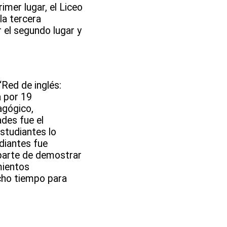
imer lugar, el Liceo
la tercera
r el segundo lugar y
“Red de inglés:
a por 19
agógico,
ades fue el
studiantes lo
diantes fue
aparte de demostrar
mientos
ucho tiempo para