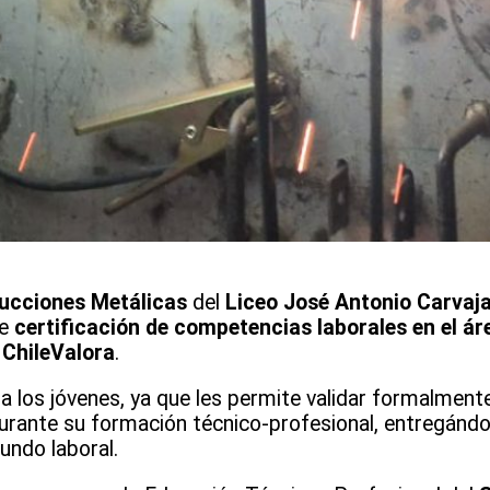
ucciones Metálicas
del
Liceo José Antonio Carvaja
de
certificación de competencias laborales en el ár
l
ChileValora
.
a los jóvenes, ya que les permite validar formalment
urante su formación técnico-profesional, entregándo
undo laboral.