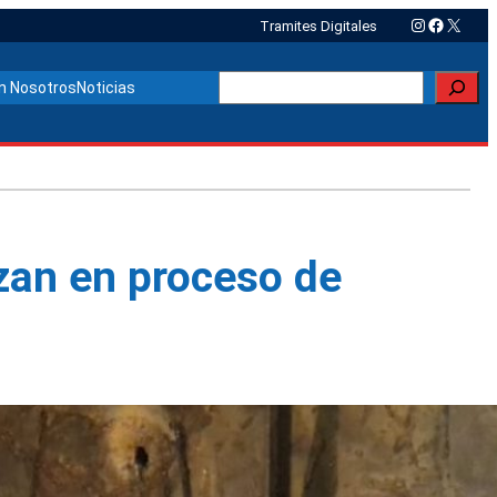
Instagram
Faceboo
X
Tramites Digitales
Buscar
n Nosotros
Noticias
zan en proceso de
Otras noticias relacionadas