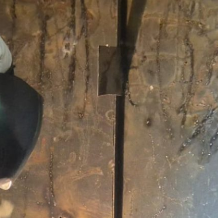
Escuela Pedro León Gallo celebró 70
años de historia, identidad y
compromiso con la educación pública
Escuela Abraham Sepúlveda Pizarro
realizó primera Expo Liceos para orientar
trayectorias educativas