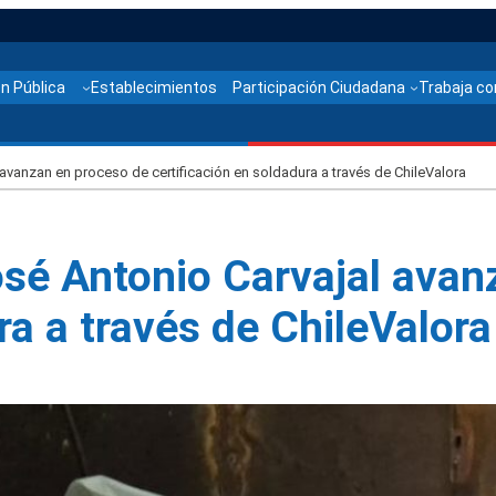
n Pública
Establecimientos
Participación Ciudadana
Trabaja co
avanzan en proceso de certificación en soldadura a través de ChileValora
osé Antonio Carvajal avan
ra a través de ChileValora