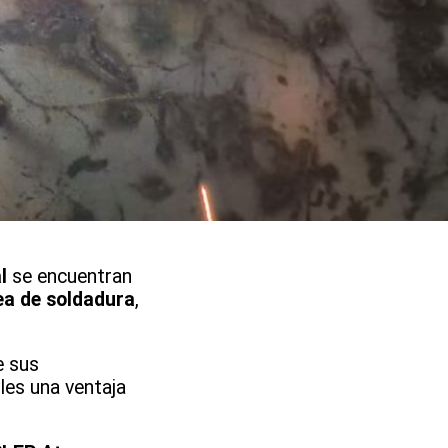
Jardín Infantil Pueblito de San Fernando
fortaleció conocimientos sobre
derechos de la niñez
l
se encuentran
ea de soldadura
,
e sus
les una ventaja