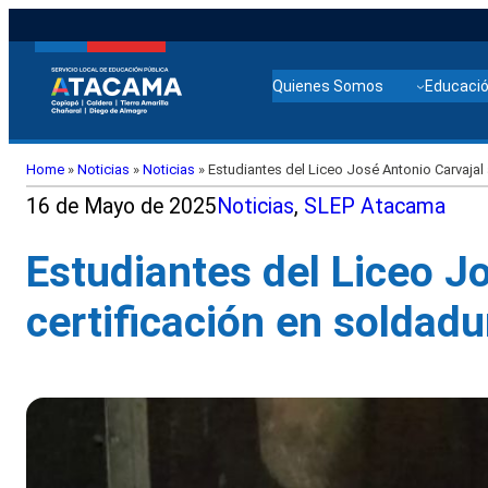
Quienes Somos
Educació
Home
»
Noticias
»
Noticias
»
Estudiantes del Liceo José Antonio Carvajal 
16 de Mayo de 2025
Noticias
, 
SLEP Atacama
Estudiantes del Liceo J
certificación en soldadu