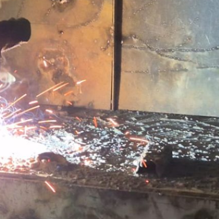
Escuela Las Canteras celebró 161 años
de historia y compromiso con la
educación pública
Comunidad educativa fortalece
herramientas para la protección de niñas
y niños