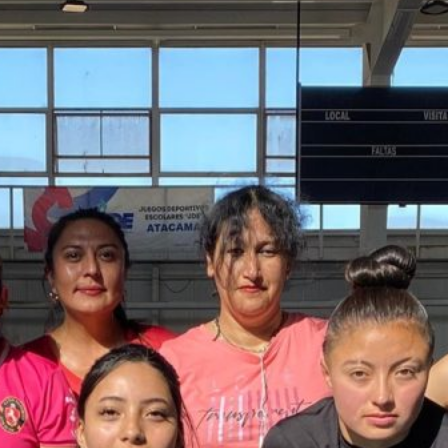
Comunidad educativa fortalece
herramientas para la protección de niñas
y niños
Jardín Infantil Pueblito de San Fernando
fortaleció conocimientos sobre
derechos de la niñez