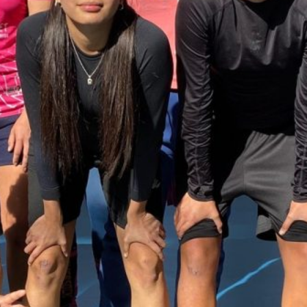
Microcentro Rural Copayapu y Oasis de
Luz fortaleció el trabajo colaborativo
docente
Directora del Liceo Bicentenario de
Música representará a Atacama en la
etapa final del Premio LED 2026