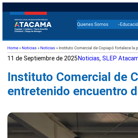
Quienes Somos
Educació
Home
»
Noticias
»
Noticias
»
Instituto Comercial de Copiapó fortalece la p
11 de Septiembre de 2025
Noticias
, 
SLEP Ataca
Instituto Comercial de C
entretenido encuentro d