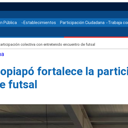
n Pública
Establecimientos
Participación Ciudadana
Trabaja co
articipación colectiva con entretenido encuentro de futsal
ma
opiapó fortalece la partic
e futsal