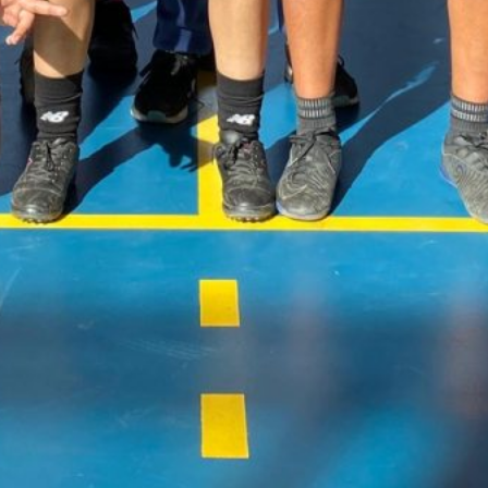
Estudiantes del Liceo Bicentenario
Manuel Magalhaes Medling visitaron
instalaciones del Instituto de Astronomía
de la UDA