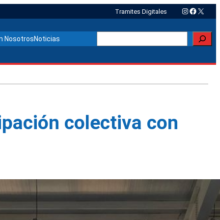
Instagram
Faceboo
X
Tramites Digitales
Buscar
n Nosotros
Noticias
ipación colectiva con
Otras noticias relacionadas