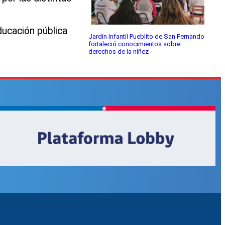
ducación pública
Jardín Infantil Pueblito de San Fernando
fortaleció conocimientos sobre
derechos de la niñez