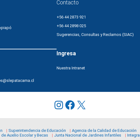
Contacto
+56 44 2873 921
+56 44 2898 025
opiapó
Sugerencias, Consultas y Reclamos (SIAC)
Ingresa
Nuestra Intranet
es@slepatacama.cl
Instagram
Facebook
X
ón
Superintendencia de Educación
Agencia de la Calidad de Educación
 de Auxilio Escolar y Becas
Junta Nacional de Jardines Infantiles
Integra