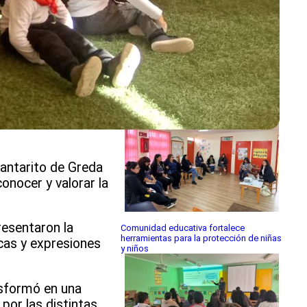
Escuela Las Canteras celebró 161 años
de historia y compromiso con la
educación pública
 Cantarito de Greda
onocer y valorar la
resentaron la
Comunidad educativa fortalece
herramientas para la protección de niñas
icas y expresiones
y niños
nsformó en una
por las distintas