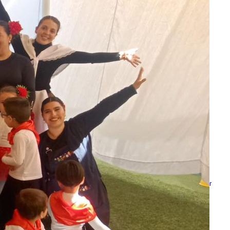
Escuela Pedro León Gallo celebró 70
años de historia, identidad y
compromiso con la educación pública
Escuela Abraham Sepúlveda Pizarro
realizó primera Expo Liceos para orientar
trayectorias educativas