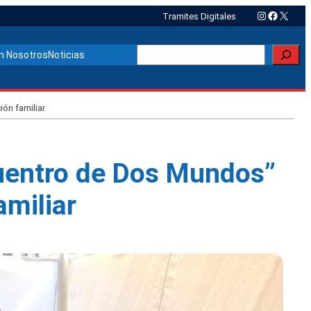
Instagram
Faceboo
X
Tramites Digitales
Buscar
n Nosotros
Noticias
ión familiar
ncuentro de Dos Mundos”
amiliar
Otras noticias relacionadas