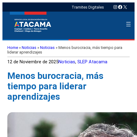
Instagram
Faceboo
X
Tramites Digitales
Home
»
Noticias
»
Noticias
»
Menos burocracia, más tiempo para
liderar aprendizajes
12 de Noviembre de 2025
Noticias
, 
SLEP Atacama
Menos burocracia, más
tiempo para liderar
aprendizajes