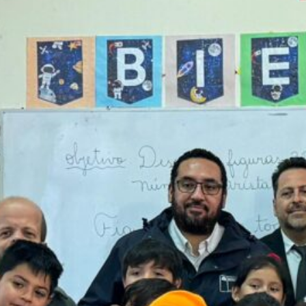
Escuela Las Canteras celebró 161 años
de historia y compromiso con la
educación pública
Comunidad educativa fortalece
herramientas para la protección de niñas
y niños