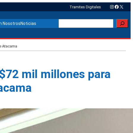
Instagram
Faceboo
X
Tramites Digitales
Buscar
n Nosotros
Noticias
de Atacama
$72 mil millones para
tacama
Otras noticias relacionadas