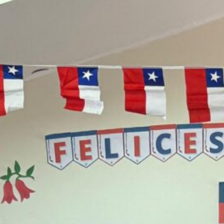
Escuela Pedro León Gallo celebró 70
años de historia, identidad y
compromiso con la educación pública
Escuela Abraham Sepúlveda Pizarro
realizó primera Expo Liceos para orientar
trayectorias educativas