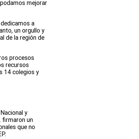
ue podamos mejorar
s dedicamos a
anto, un orgullo y
l de la región de
eros procesos
os recursos
s 14 colegios y
 Nacional y
, firmaron un
onales que no
EP.