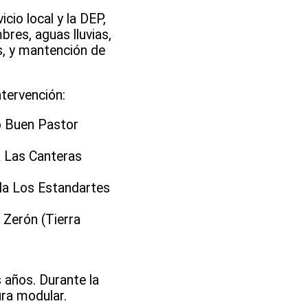
cio local y la DEP,
res, aguas lluvias,
s, y mantención de
ntervención:
o Buen Pastor
a Las Canteras
la Los Estandartes
 Zerón (Tierra
 años. Durante la
ura modular.