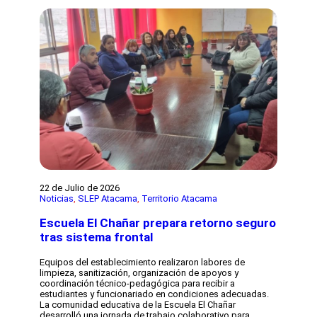
c
o
o
i
B
d
ó
i
e
n
c
C
e
e
o
s
n
p
t
t
i
u
e
a
d
n
p
i
a
ó
a
r
n
i
t
o
i
M
l
a
a
n
t
u
r
e
22 de Julio de 2026
a
l
Noticias
, 
SLEP Atacama
, 
Territorio Atacama
v
M
é
a
Escuela El Chañar prepara retorno seguro
s
g
tras sistema frontal
d
a
e
l
l
h
Equipos del establecimiento realizaron labores de
t
a
limpieza, sanitización, organización de apoyos y
e
e
coordinación técnico-pedagógica para recibir a
n
s
estudiantes y funcionariado en condiciones adecuadas.
i
M
La comunidad educativa de la Escuela El Chañar
s
e
desarrolló una jornada de trabajo colaborativo para