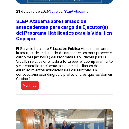
s
h
t
i
a
21 de Julio de 2026
Noticias
, 
SLEP Atacama
l
c
e
ó
SLEP Atacama abre llamado de
e
n
antecedentes para cargo de Ejecutor(a)
R
del Programa Habilidades para la Vida II en
a
Copiapó
d
i
o
El Servicio Local de Educación Pública Atacama informa
C
la apertura de un llamado de antecedentes para proveer el
h
cargo de Ejecutor(a) del Programa Habilidades para la
a
Vida II, iniciativa orientada a fortalecer el acompañamiento
ñ
y el desarrollo socioemocional de estudiantes de
a
establecimientos educacionales del territorio. La
r
convocatoria está dirigida a profesionales que residan en
c
Copiapó…
i
:
Ver más
l
S
l
L
o
E
e
P
l
A
d
t
e
a
s
c
p
a
l
m