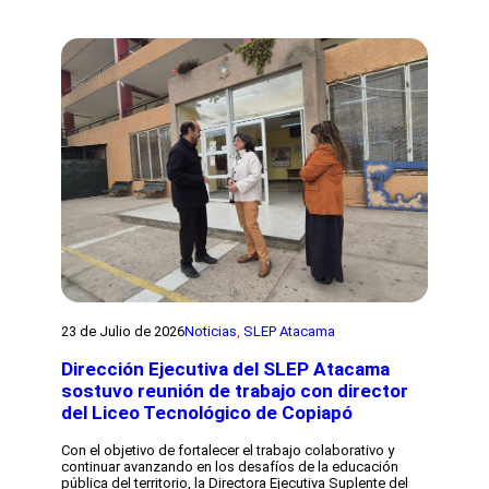
r
a
p
o
r
r
i
i
o
n
a
y
i
e
e
c
n
c
i
E
t
a
s
o
n
c
d
e
u
e
s
e
s
t
l
e
r
a
ñ
a
L
a
t
o
l
e
s
é
g
E
t
i
s
i
a
t
c
A
a
a
R
23 de Julio de 2026
Noticias
, 
SLEP Atacama
n
e
P
d
s
A
Dirección Ejecutiva del SLEP Atacama
a
c
p
r
sostuvo reunión de trabajo con director
u
a
t
e
del Liceo Tecnológico de Copiapó
r
e
l
a
s
a
f
Con el objetivo de fortalecer el trabajo colaborativo y
J
o
continuar avanzando en los desafíos de la educación
o
r
pública del territorio, la Directora Ejecutiva Suplente del