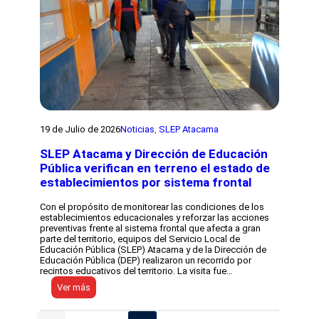
i
a
e
a
g
b
u
r
e
e
t
l
e
l
r
a
r
m
i
a
t
d
o
o
19 de Julio de 2026
Noticias
, 
SLEP Atacama
r
d
i
e
a
SLEP Atacama y Dirección de Educación
a
l
Pública verifican en terreno el estado de
n
d
t
establecimientos por sistema frontal
e
e
l
c
S
Con el propósito de monitorear las condiciones de los
e
L
establecimientos educacionales y reforzar las acciones
d
E
preventivas frente al sistema frontal que afecta a gran
e
P
parte del territorio, equipos del Servicio Local de
n
A
Educación Pública (SLEP) Atacama y de la Dirección de
t
t
Educación Pública (DEP) realizaron un recorrido por
e
a
recintos educativos del territorio. La visita fue…
s
c
:
p
Ver más
a
S
a
m
L
r
a
E
a