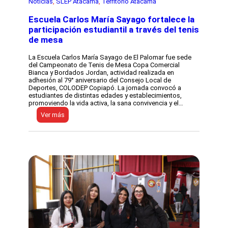
Noticias
, 
SLEP Atacama
, 
Territorio Atacama
t
P
a
e
A
y
g
t
Escuela Carlos María Sayago fortalece la
L
r
a
e
participación estudiantil a través del tenis
a
c
n
de mesa
n
a
g
t
m
u
e
a
a
La Escuela Carlos María Sayago de El Palomar fue sede
s
s
j
del Campeonato de Tenis de Mesa Copa Comercial
q
o
e
Bianca y Bordados Jordan, actividad realizada en
u
s
adhesión al 79° aniversario del Consejo Local de
e
t
Deportes, COLODEP Copiapó. La jornada convocó a
d
u
estudiantes de distintas edades y establecimientos,
e
v
promoviendo la vida activa, la sana convivencia y el…
j
o
:
Ver más
a
r
E
r
e
s
o
u
c
n
n
u
h
i
e
u
ó
l
e
n
a
l
d
C
l
e
a
a
t
r
e
r
l
n
a
o
s
b
s
u
a
M
c
j