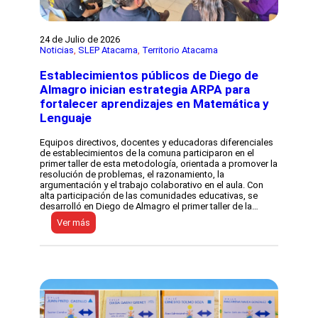
t
a
d
o
24 de Julio de 2026
p
Noticias
, 
SLEP Atacama
, 
Territorio Atacama
o
r
Establecimientos públicos de Diego de
l
Almagro inician estrategia ARPA para
a
U
fortalecer aprendizajes en Matemática y
D
Lenguaje
A
f
o
Equipos directivos, docentes y educadoras diferenciales
r
de establecimientos de la comuna participaron en el
t
primer taller de esta metodología, orientada a promover la
a
resolución de problemas, el razonamiento, la
l
argumentación y el trabajo colaborativo en el aula. Con
e
alta participación de las comunidades educativas, se
c
desarrolló en Diego de Almagro el primer taller de la…
e
:
Ver más
e
E
l
s
f
t
o
a
m
b
e
l
n
e
t
c
o
i