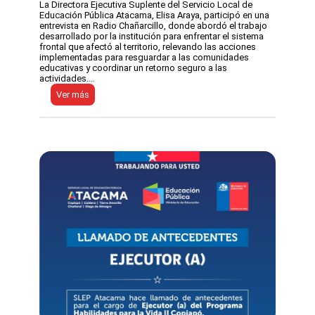
r
La Directora Ejecutiva Suplente del Servicio Local de
m
n
Educación Pública Atacama, Elisa Araya, participó en una
p
o
entrevista en Radio Chañarcillo, donde abordó el trabajo
l
s
desarrollado por la institución para enfrentar el sistema
e
e
frontal que afectó al territorio, relevando las acciones
m
g
implementadas para resguardar a las comunidades
e
u
educativas y coordinar un retorno seguro a las
n
r
actividades.…
t
o
a
:
Ver más
t
r
D
r
i
i
a
a
r
s
d
e
s
e
c
i
l
t
s
P
o
t
r
r
e
o
a
m
g
E
a
r
j
f
a
e
r
m
c
o
a
u
n
L
t
t
e
i
a
g
v
l
a
a
d
d
o
e
C