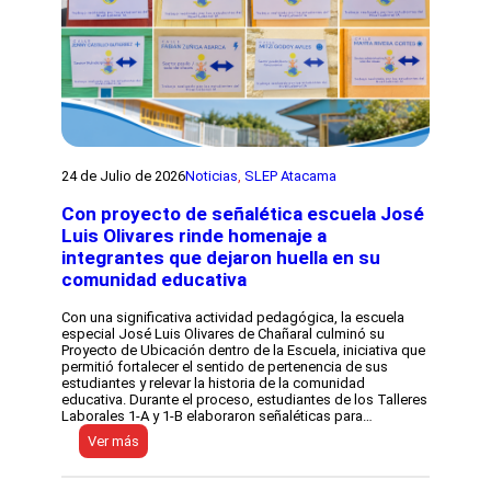
l
m
e
i
c
e
t
n
o
t
r
o
c
s
o
p
n
ú
t
b
a
24 de Julio de 2026
Noticias
, 
SLEP Atacama
l
l
i
l
Con proyecto de señalética escuela José
c
e
o
Luis Olivares rinde homenaje a
r
s
d
integrantes que dejaron huella en su
d
e
comunidad educativa
e
c
D
r
i
Con una significativa actividad pedagógica, la escuela
e
e
especial José Luis Olivares de Chañaral culminó su
a
g
Proyecto de Ubicación dentro de la Escuela, iniciativa que
c
o
permitió fortalecer el sentido de pertenencia de sus
i
d
estudiantes y relevar la historia de la comunidad
ó
e
educativa. Durante el proceso, estudiantes de los Talleres
n
A
Laborales 1-A y 1-B elaboraron señaléticas para…
l
l
i
:
Ver más
m
t
C
a
e
o
g
r
n