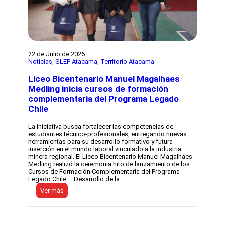
a
o
o
r
m
c
í
u
o
a
n
n
S
i
d
a
d
i
y
a
r
a
22 de Julio de 2026
d
e
g
Noticias
, 
SLEP Atacama
, 
Territorio Atacama
e
c
o
d
t
f
Liceo Bicentenario Manuel Magalhaes
u
o
o
c
r
Medling inicia cursos de formación
r
a
d
complementaria del Programa Legado
t
t
e
a
Chile
i
l
l
v
L
e
a
i
La iniciativa busca fortalecer las competencias de
c
c
estudiantes técnico-profesionales, entregando nuevas
e
e
herramientas para su desarrollo formativo y futura
l
o
inserción en el mundo laboral vinculado a la industria
a
T
minera regional. El Liceo Bicentenario Manuel Magalhaes
p
e
Medling realizó la ceremonia hito de lanzamiento de los
a
c
Cursos de Formación Complementaria del Programa
r
n
Legado Chile – Desarrollo de la…
t
o
i
:
Ver más
l
c
L
ó
i
i
g
p
c
i
a
e
c