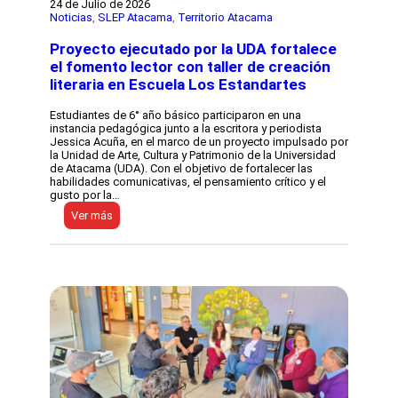
24 de Julio de 2026
Noticias
, 
SLEP Atacama
, 
Territorio Atacama
Proyecto ejecutado por la UDA fortalece
el fomento lector con taller de creación
literaria en Escuela Los Estandartes
Estudiantes de 6° año básico participaron en una
instancia pedagógica junto a la escritora y periodista
Jessica Acuña, en el marco de un proyecto impulsado por
la Unidad de Arte, Cultura y Patrimonio de la Universidad
de Atacama (UDA). Con el objetivo de fortalecer las
habilidades comunicativas, el pensamiento crítico y el
gusto por la…
:
Ver más
P
r
o
y
e
c
t
o
e
j
e
c
u