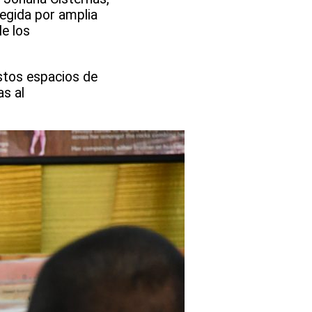
legida por amplia
de los
stos espacios de
as al