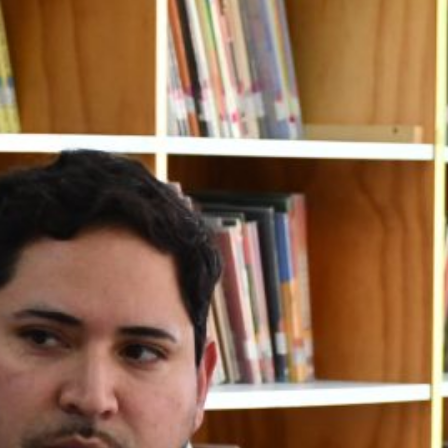
Escuela Pedro León Gallo celebró 70
años de historia, identidad y
compromiso con la educación pública
Escuela Abraham Sepúlveda Pizarro
realizó primera Expo Liceos para orientar
trayectorias educativas