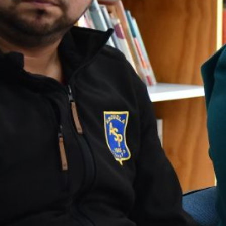
Escuela Las Canteras celebró 161 años
de historia y compromiso con la
educación pública
Comunidad educativa fortalece
herramientas para la protección de niñas
y niños