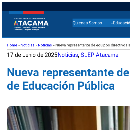
Quienes Somos
Educació
Home
»
Noticias
»
Noticias
»
Nueva representante de equipos directivos s
17 de Junio de 2025
Noticias
, 
SLEP Atacama
Nueva representante de 
de Educación Pública