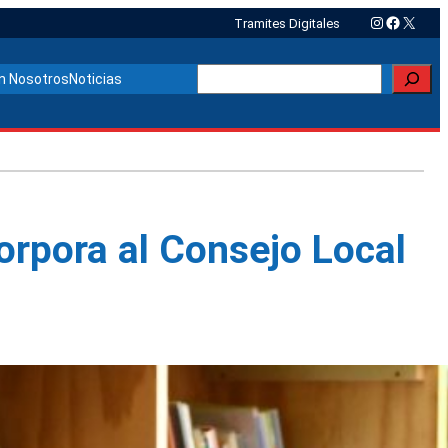
Instagram
Faceboo
X
Tramites Digitales
Buscar
n Nosotros
Noticias
orpora al Consejo Local
Otras noticias relacionadas