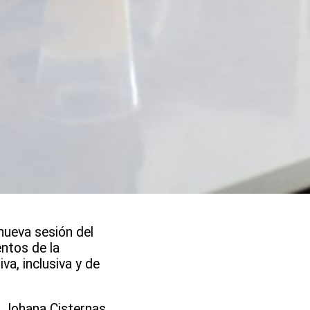
nueva sesión del
ntos de la
a, inclusiva y de
, Johana Cisternas,