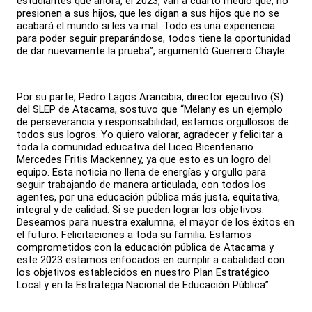
estudiantes que ahora, el 2023, van a cuarto medio que, no
presionen a sus hijos, que les digan a sus hijos que no se
acabará el mundo si les va mal. Todo es una experiencia
para poder seguir preparándose, todos tiene la oportunidad
de dar nuevamente la prueba”, argumentó Guerrero Chayle.
Por su parte, Pedro Lagos Arancibia, director ejecutivo (S)
del SLEP de Atacama, sostuvo que “Melany es un ejemplo
de perseverancia y responsabilidad, estamos orgullosos de
todos sus logros. Yo quiero valorar, agradecer y felicitar a
toda la comunidad educativa del Liceo Bicentenario
Mercedes Fritis Mackenney, ya que esto es un logro del
equipo. Esta noticia no llena de energías y orgullo para
seguir trabajando de manera articulada, con todos los
agentes, por una educación pública más justa, equitativa,
integral y de calidad. Si se pueden lograr los objetivos.
Deseamos para nuestra exalumna, el mayor de los éxitos en
el futuro. Felicitaciones a toda su familia. Estamos
comprometidos con la educación pública de Atacama y
este 2023 estamos enfocados en cumplir a cabalidad con
los objetivos establecidos en nuestro Plan Estratégico
Local y en la Estrategia Nacional de Educación Pública”.