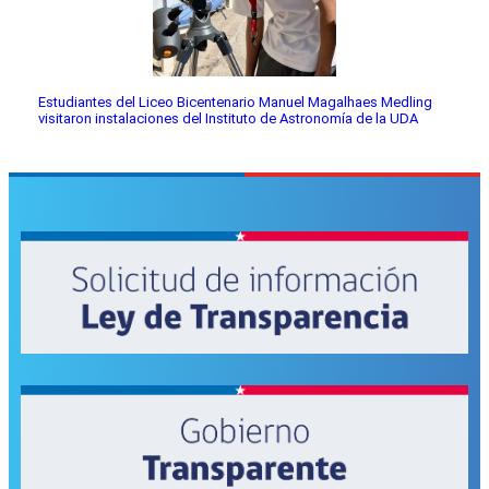
Estudiantes del Liceo Bicentenario Manuel Magalhaes Medling
visitaron instalaciones del Instituto de Astronomía de la UDA