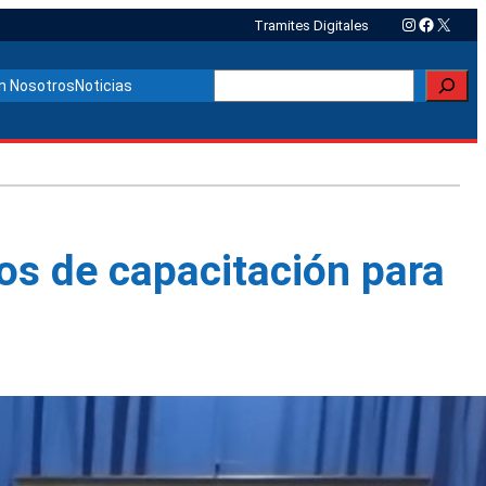
Instagram
Faceboo
X
Tramites Digitales
Buscar
n Nosotros
Noticias
os de capacitación para
Otras noticias relacionadas