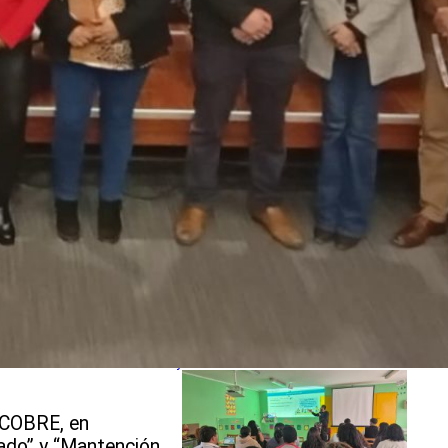
Escuela Las Canteras celebró 161 años
de historia y compromiso con la
educación pública
Comunidad educativa fortalece
herramientas para la protección de niñas
y niños
PUCOBRE, en
sado” y “Mantención