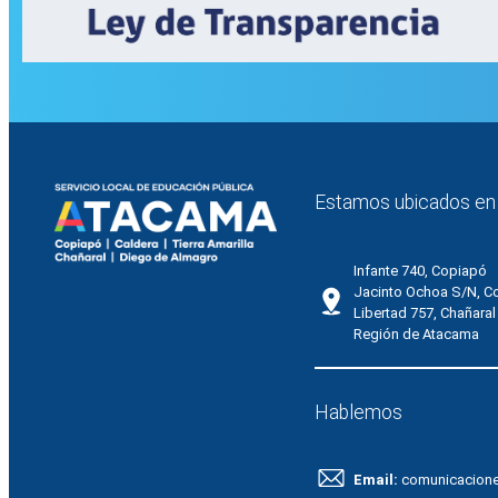
Estamos ubicados en
Infante 740, Copiapó
Jacinto Ochoa S/N, C
Libertad 757, Chañaral
Región de Atacama
Hablemos
Email:
comunicacion