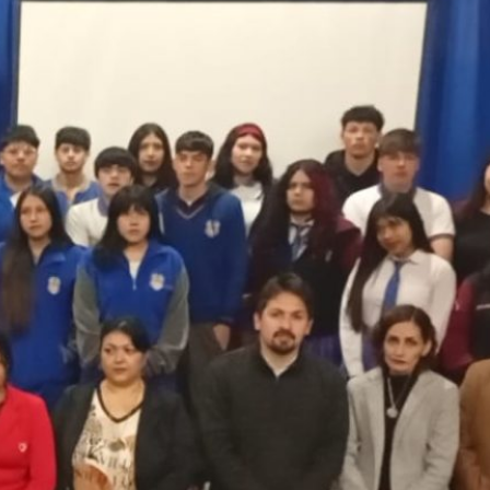
Escuela Pedro León Gallo celebró 70
años de historia, identidad y
compromiso con la educación pública
Escuela Abraham Sepúlveda Pizarro
realizó primera Expo Liceos para orientar
trayectorias educativas