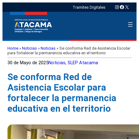
Instagram
Faceboo
X
Tramites Digitales
Home
»
Noticias
»
Noticias
»
Se conforma Red de Asistencia Escolar
para fortalecer la permanencia educativa en el territorio
30 de Mayo de 2025
Noticias
, 
SLEP Atacama
Se conforma Red de
Asistencia Escolar para
fortalecer la permanencia
educativa en el territorio