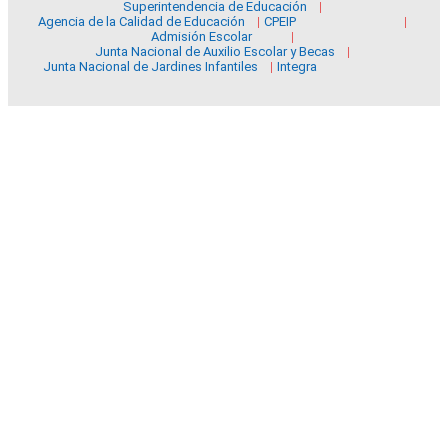
Superintendencia de Educación
Agencia de la Calidad de Educación
CPEIP
Admisión Escolar
Junta Nacional de Auxilio Escolar y Becas
Junta Nacional de Jardines Infantiles
Integra