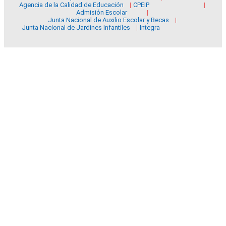
Agencia de la Calidad de Educación
CPEIP
Admisión Escolar
Junta Nacional de Auxilio Escolar y Becas
Junta Nacional de Jardines Infantiles
Integra