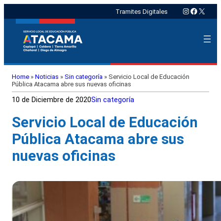
Instagram
Faceboo
X
Tramites Digitales
Home
»
Noticias
»
Sin categoría
»
Servicio Local de Educación
Pública Atacama abre sus nuevas oficinas
10 de Diciembre de 2020
Sin categoría
Servicio Local de Educación
Pública Atacama abre sus
nuevas oficinas