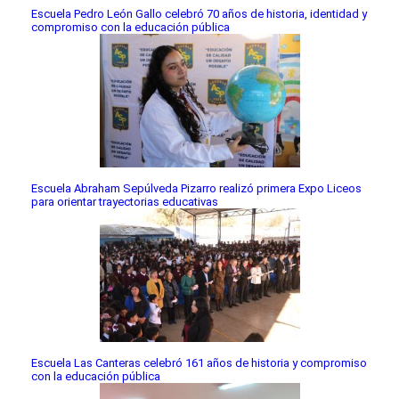
Escuela Pedro León Gallo celebró 70 años de historia, identidad y
compromiso con la educación pública
Escuela Abraham Sepúlveda Pizarro realizó primera Expo Liceos
para orientar trayectorias educativas
Escuela Las Canteras celebró 161 años de historia y compromiso
con la educación pública