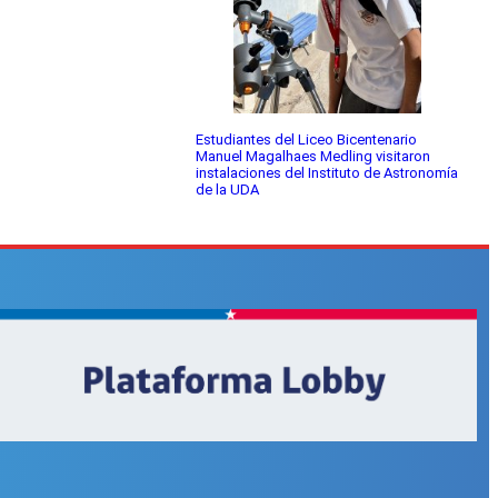
Estudiantes del Liceo Bicentenario
Manuel Magalhaes Medling visitaron
instalaciones del Instituto de Astronomía
de la UDA