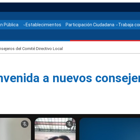
n Pública
Establecimientos
Participación Ciudadana
Trabaja co
sejeros del Comité Directivo Local
venida a nuevos consejer