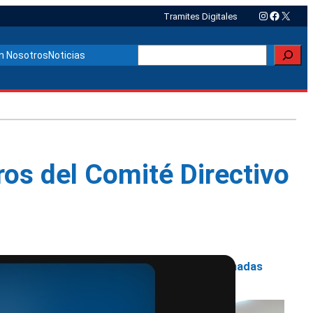
Instagram
Faceboo
X
Tramites Digitales
Buscar
n Nosotros
Noticias
os del Comité Directivo
Otras noticias relacionadas