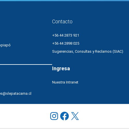
Contacto
+56 44 2873 921
+56 44 2898 025
opiapó
Sugerencias, Consultas y Reclamos (SIAC)
Ingresa
Nuestra Intranet
es@slepatacama.cl
Instagram
Facebook
X