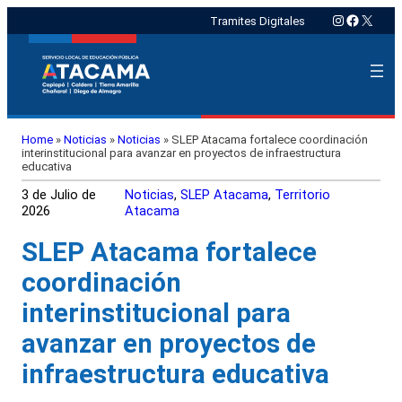
Instagram
Faceboo
X
Tramites Digitales
Home
»
Noticias
»
Noticias
»
SLEP Atacama fortalece coordinación
interinstitucional para avanzar en proyectos de infraestructura
educativa
3 de Julio de
Noticias
, 
SLEP Atacama
, 
Territorio
2026
Atacama
SLEP Atacama fortalece
coordinación
interinstitucional para
avanzar en proyectos de
infraestructura educativa