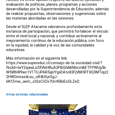
evaluación de políticas, planes, programas y acciones
desarrolladas por la Superintendencia de Educación, además
de realizar propuestas, observaciones y sugerencias sobre
las materias abordadas en las sesiones.
Desde el SLEP Atacama valoramos profundamente esta
instancia de participación, que permitirá fortalecer el vínculo
entre el nivel local y nacional, y contribuir activamente al
mejoramiento continuo de la educación pública, con foco
en la equidad, la calidad y la voz de las comunidades
educativas.
Más información en el siguiente link:
https://www.supereduc.cl/consejo-de-la-sociedad-civil/?
fbclid=IwY2xjawLs2XVleHRuA2FlbQIxMABicmlkETFPWUg5b
W5WbW9wc1V1TUJPAR5xjUYgxDAto83FjVMI5FFXQ3MTiqz2
2HWGmrazdLsu_oR4USyrSgJ-
6KfZmw_aem_x32sC3Ze7Un458xEoGLZeQ
Otras noticias relacionadas