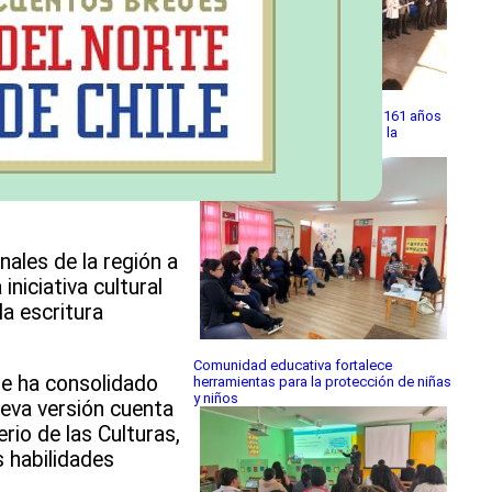
Escuela Las Canteras celebró 161 años
de historia y compromiso con la
educación pública
ales de la región a
niciativa cultural
la escritura
Comunidad educativa fortalece
se ha consolidado
herramientas para la protección de niñas
y niños
ueva versión cuenta
rio de las Culturas,
s habilidades