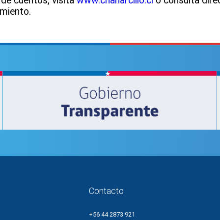
 de cuentos, visita
www.chanarcillo.cl
o consulta dire
imiento.
Contacto
+56 44 2873 921