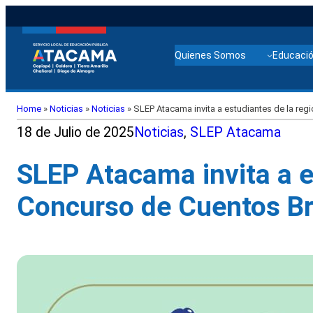
Quienes Somos
Educació
Home
»
Noticias
»
Noticias
»
SLEP Atacama invita a estudiantes de la regi
18 de Julio de 2025
Noticias
, 
SLEP Atacama
SLEP Atacama invita a es
Concurso de Cuentos Br