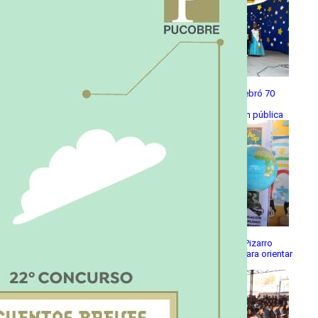
Escuela Pedro León Gallo celebró 70
años de historia, identidad y
compromiso con la educación pública
Escuela Abraham Sepúlveda Pizarro
realizó primera Expo Liceos para orientar
trayectorias educativas