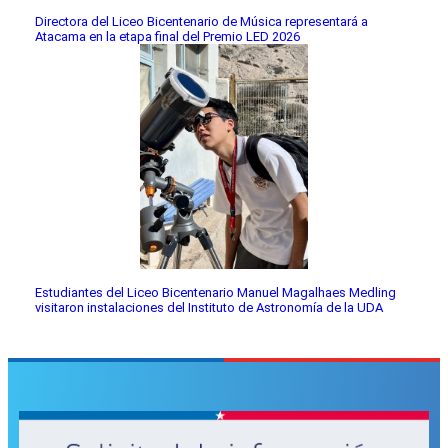
Directora del Liceo Bicentenario de Música representará a
Atacama en la etapa final del Premio LED 2026
Estudiantes del Liceo Bicentenario Manuel Magalhaes Medling
visitaron instalaciones del Instituto de Astronomía de la UDA