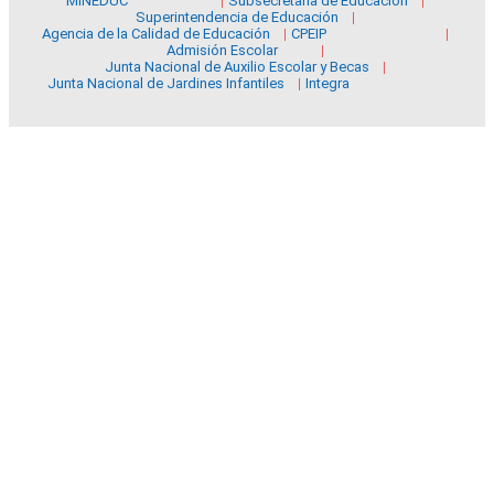
MINEDUC
Subsecretaría de Educación
Superintendencia de Educación
Agencia de la Calidad de Educación
CPEIP
Admisión Escolar
Junta Nacional de Auxilio Escolar y Becas
Junta Nacional de Jardines Infantiles
Integra