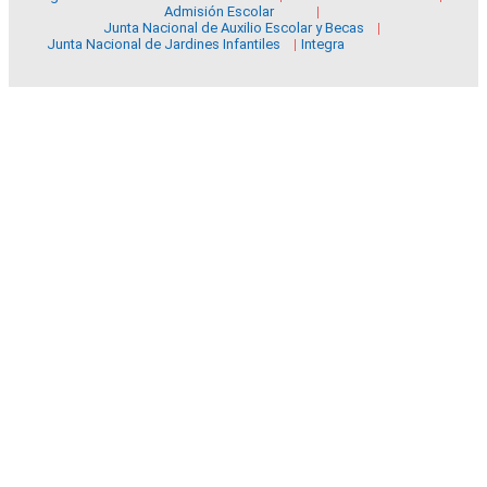
Admisión Escolar
Junta Nacional de Auxilio Escolar y Becas
Junta Nacional de Jardines Infantiles
Integra