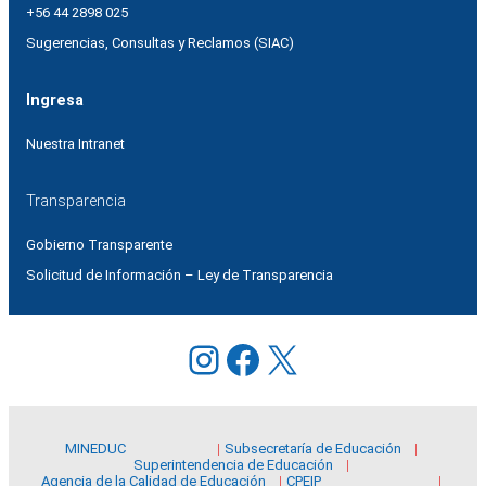
+56 44 2898 025
Sugerencias, Consultas y Reclamos (SIAC)
Ingresa
Nuestra Intranet
Transparencia
Gobierno Transparente
Solicitud de Información – Ley de Transparencia
Instagram
Facebook
X
MINEDUC
Subsecretaría de Educación
Superintendencia de Educación
Agencia de la Calidad de Educación
CPEIP