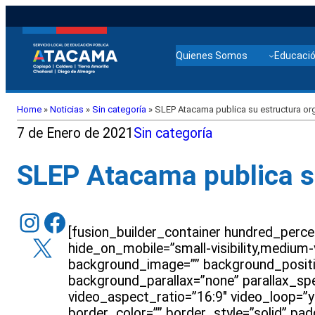
Quienes Somos
Educació
Home
»
Noticias
»
Sin categoría
»
SLEP Atacama publica su estructura or
7 de Enero de 2021
Sin categoría
SLEP Atacama publica su
Instagram
Facebook
[fusion_builder_container hundred_perc
X
hide_on_mobile=”small-visibility,medium-vis
background_image=”” background_positi
background_parallax=”none” parallax_sp
video_aspect_ratio=”16:9″ video_loop=”y
border_color=”” border_style=”solid” pa