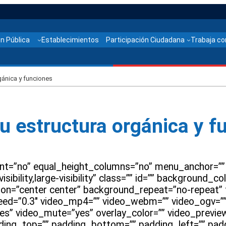
n Pública
Establecimientos
Participación Ciudadana
Trabaja co
gánica y funciones
 estructura orgánica y f
ent=”no” equal_height_columns=”no” menu_anchor=””
ibility,large-visibility” class=”” id=”” background_col
on=”center center” background_repeat=”no-repeat” 
eed=”0.3″ video_mp4=”” video_webm=”” video_ogv=”” 
es” video_mute=”yes” overlay_color=”” video_previ
dding_top=”” padding_bottom=”” padding_left=”” padd