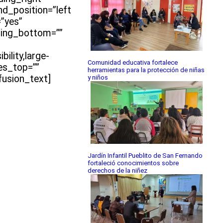
nd_position=”left
=”yes”
ding_bottom=””
ility,large-
Comunidad educativa fortalece
zes_top=””
herramientas para la protección de niñas
fusion_text]
y niños
Jardín Infantil Pueblito de San Fernando
fortaleció conocimientos sobre
derechos de la niñez