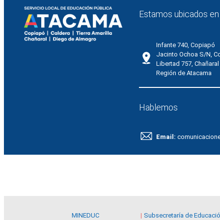
Estamos ubicados en
Infante 740, Copiapó
Jacinto Ochoa S/N, C
Libertad 757, Chañaral
Región de Atacama
Hablemos
Email:
comunicacion
MINEDUC
Subsecretaría de Educaci