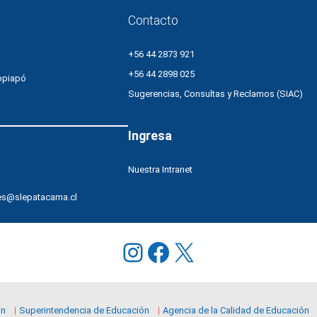
Contacto
+56 44 2873 921
+56 44 2898 025
opiapó
Sugerencias, Consultas y Reclamos (SIAC)
Ingresa
Nuestra Intranet
es@slepatacama.cl
Instagram
Facebook
X
ón
Superintendencia de Educación
Agencia de la Calidad de Educación