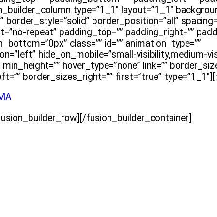
on_builder_column type=”1_1″ layout=”1_1″ backgrou
 border_style=”solid” border_position=”all” spacing
=”no-repeat” padding_top=”” padding_right=”” pad
n_bottom=”0px” class=”” id=”” animation_type=””
=”left” hide_on_mobile=”small-visibility,medium-visib
e” min_height=”” hover_type=”none” link=”” border_si
=”” border_sizes_right=”” first=”true” type=”1_1″][
AMA
fusion_builder_row][/fusion_builder_container]