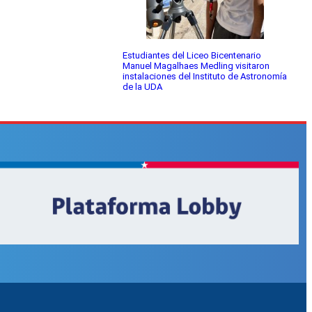
Estudiantes del Liceo Bicentenario
Manuel Magalhaes Medling visitaron
instalaciones del Instituto de Astronomía
de la UDA