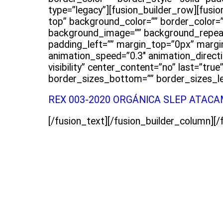
type=”legacy”][fusion_builder_row][fusi
top” background_color=”” border_color=””
background_image=”” background_repeat
padding_left=”” margin_top=”0px” margi
animation_speed=”0.3″ animation_direction
visibility” center_content=”no” last=”tru
border_sizes_bottom=”” border_sizes_left
REX 003-2020 ORGÁNICA SLEP ATAC
[/fusion_text][/fusion_builder_column][/