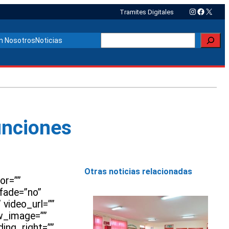
Instagram
Faceboo
X
Tramites Digitales
Buscar
n Nosotros
Noticias
unciones
Otras noticias relacionadas
or=””
fade=”no”
video_url=””
ew_image=””
ing_right=””