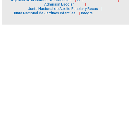
Admisión Escolar
Junta Nacional de Auxilio Escolar y Becas
Junta Nacional de Jardines Infantiles
Integra