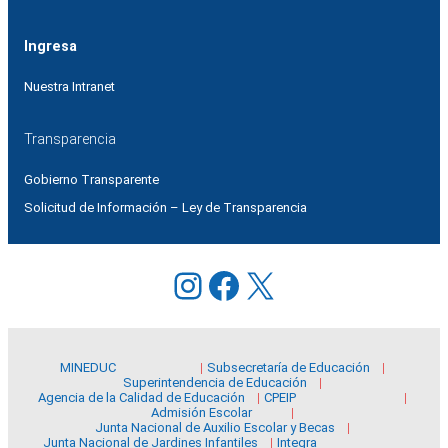
Ingresa
Nuestra Intranet
Transparencia
Gobierno Transparente
Solicitud de Información – Ley de Transparencia
Instagram
Facebook
X
MINEDUC
Subsecretaría de Educación
Superintendencia de Educación
Agencia de la Calidad de Educación
CPEIP
Admisión Escolar
Junta Nacional de Auxilio Escolar y Becas
Junta Nacional de Jardines Infantiles
Integra