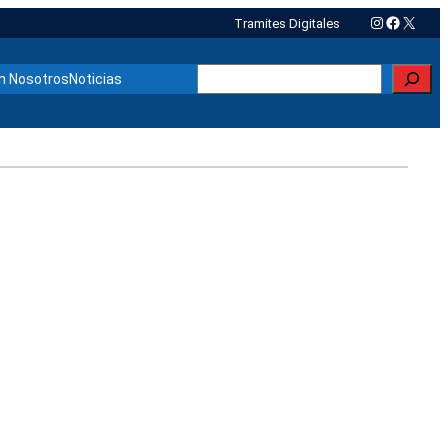
Instagram
Faceboo
X
Tramites Digitales
Buscar
n Nosotros
Noticias