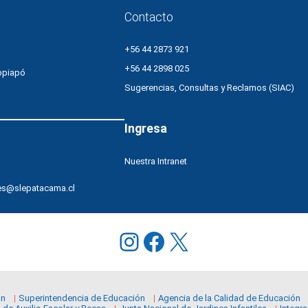
Contacto
+56 44 2873 921
+56 44 2898 025
opiapó
Sugerencias, Consultas y Reclamos (SIAC)
Ingresa
Nuestra Intranet
es@slepatacama.cl
Instagram
Facebook
X
ón
Superintendencia de Educación
Agencia de la Calidad de Educación