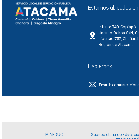
Estamos ubicados en
Infante 740, Copiapó
Jacinto Ochoa S/N, C
Libertad 757, Chañaral
Región de Atacama
Hablemos
Email:
comunicacion
MINEDUC
Subsecretaría de Educaci