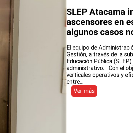
SLEP Atacama in
ascensores en es
algunos casos n
El equipo de Administració
Gestión, a través de la su
Educación Pública (SLEP)
administrativo. Con el ob
verticales operativos y ef
entre…
:
Ver más
SLEP
Atacama
iniciará
reparación
de
ascensores