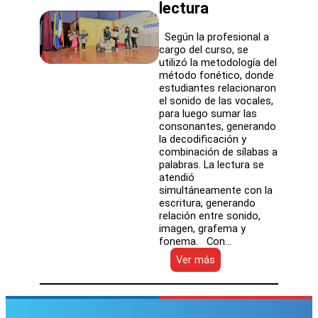
lectura
Según la profesional a
cargo del curso, se
utilizó la metodología del
método fonético, donde
estudiantes relacionaron
el sonido de las vocales,
para luego sumar las
consonantes, generando
la decodificación y
combinación de sílabas a
palabras. La lectura se
atendió
simultáneamente con la
escritura, generando
relación entre sonido,
imagen, grafema y
fonema. Con…
:
Ver más
Estudiantes
de
1°
básico