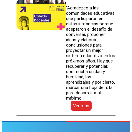
“Agradezco a las
comunidades educativas
que participaron en
estas instancias porque
aceptaron el desafío de
conversar, proponer
ideas y elaborar
conclusiones para
proyectar un mejor
sistema educativo en los
próximos años. Hay que
recuperar y potenciar,
con mucha unidad y
humildad, los
aprendizajes y por cierto,
marcar una hoja de ruta
para desarrollar al
máximo…
:
Ver más
SLEP
Atacama
fortalece
vinculación
y