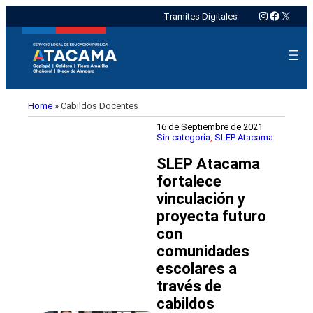
Instagram
Faceboo
X
Tramites Digitales
Home
»
Cabildos Docentes
16 de Septiembre de 2021
Sin categoría
, 
SLEP Atacama
SLEP Atacama
fortalece
vinculación y
proyecta futuro
con
comunidades
escolares a
través de
cabildos