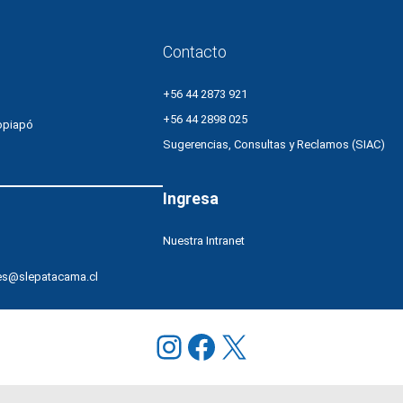
Contacto
+56 44 2873 921
+56 44 2898 025
opiapó
Sugerencias, Consultas y Reclamos (SIAC)
Ingresa
Nuestra Intranet
es@slepatacama.cl
Instagram
Facebook
X