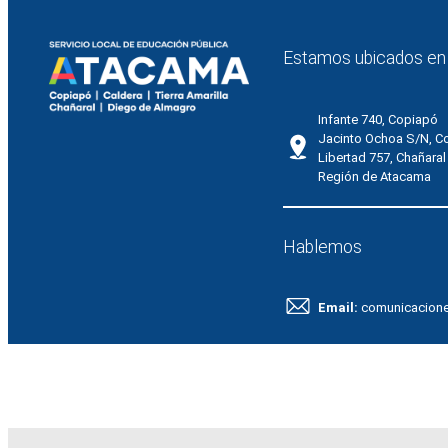
Estamos ubicados en
Infante 740, Copiapó
Jacinto Ochoa S/N, C
Libertad 757, Chañaral
Región de Atacama
Hablemos
Email:
comunicacion