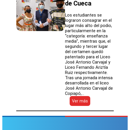
de Cueca
Los estudiantes se
lograron consagrar en el
lugar más alto del podio,
particularmente en la
“categoría: enseñanza
media”, mientras que, el
segundo y tercer lugar
del certamen quedó
patentado para el Liceo
José Antonio Carvajal y
Liceo Fernando Ariztía
Ruiz respectivamente.
Tras una jornada intensa
desarrollada en el liceo
José Antonio Carvajal de
Copiapó,…
:
Ver más
Juan
Godoy
y
Catalina
Vicencio