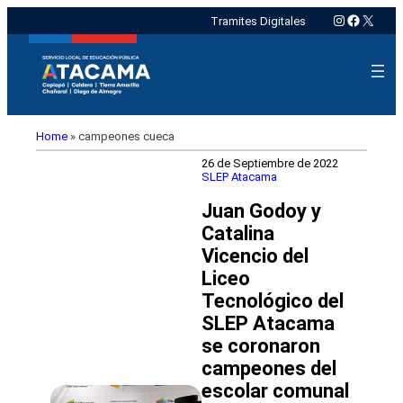
Instagram
Faceboo
X
Tramites Digitales
Home
»
campeones cueca
26 de Septiembre de 2022
SLEP Atacama
Juan Godoy y
Catalina
Vicencio del
Liceo
Tecnológico del
SLEP Atacama
se coronaron
campeones del
escolar comunal