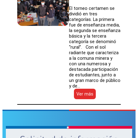
El torneo certamen se
dividió en tres
categorías. La primera
fue de enseñanza media,
la segunda se enseñanza
básica y la tercera
categoría se denominó
“rural”. Con el sol
radiante que caracteriza
a la comuna minera y
con una numerosa y
destacada participación
de estudiantes, junto a
un gran marco de público
y de…
:
Ver más
Karen
Molina
y
Rodrigo
Gómez
del
Liceo
Jorge