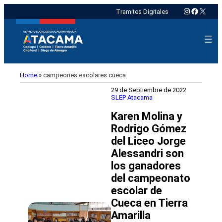
Instagram
Faceboo
X
Tramites Digitales
Home
»
campeones escolares cueca
29 de Septiembre de 2022
SLEP Atacama
Karen Molina y
Rodrigo Gómez
del Liceo Jorge
Alessandri son
los ganadores
del campeonato
escolar de
Cueca en Tierra
Amarilla