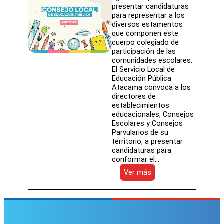
presentar candidaturas
para representar a los
diversos estamentos
que componen este
cuerpo colegiado de
participación de las
comunidades escolares.
El Servicio Local de
Educación Pública
Atacama convoca a los
directores de
establecimientos
educacionales, Consejos
Escolares y Consejos
Parvularios de su
territorio, a presentar
candidaturas para
conformar el…
:
Ver más
SLEP
Atacama
convoca
a
postular