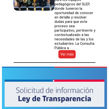
pedagógicos del SLEP,
donde tuvieron la
oportunidad de conocer
en detalle y resolver
dudas para que este
proceso sea
participativo, pertinente y
contextualizado a las
necesidades de las y los
estudiantes. La Consulta
Pública a…
:
Ver más
Consulta
pública
de
las
bases
curriculares
ya
comenzó
en
Atacama