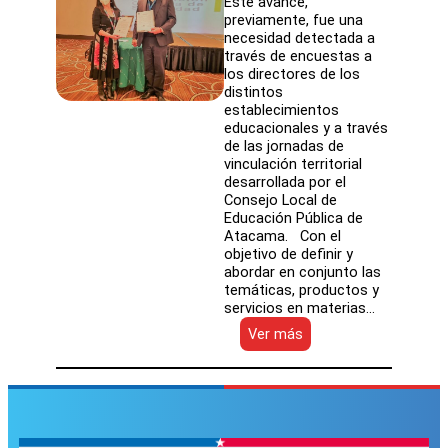
Este avance,
previamente, fue una
necesidad detectada a
través de encuestas a
los directores de los
distintos
establecimientos
educacionales y a través
de las jornadas de
vinculación territorial
desarrollada por el
Consejo Local de
Educación Pública de
Atacama. Con el
objetivo de definir y
abordar en conjunto las
temáticas, productos y
servicios en materias…
:
Ver más
SLEP
de
Atacama
logra
acuerdo
de