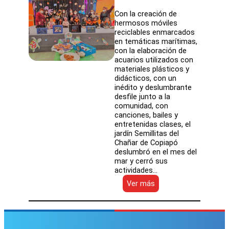
Con la creación de
hermosos móviles
reciclables enmarcados
en temáticas marítimas,
con la elaboración de
acuarios utilizados con
materiales plásticos y
didácticos, con un
inédito y deslumbrante
desfile junto a la
comunidad, con
canciones, bailes y
entretenidas clases, el
jardín Semillitas del
Chañar de Copiapó
deslumbró en el mes del
mar y cerró sus
actividades…
:
Ver más
Jardín
Semillitas
del
Chañar
del